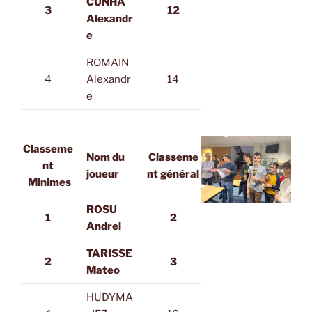
CUNHA
3
12
Alexandr
e
ROMAIN
4
Alexandr
14
e
Classeme
Nom du
Classeme
nt
joueur
nt général
Minimes
ROSU
1
2
Andrei
TARISSE
2
3
Mateo
HUDYMA