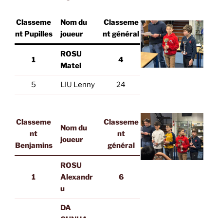
Classeme
Nom du
Classeme
nt Pupilles
joueur
nt général
ROSU
1
4
Matei
5
LIU Lenny
24
Classeme
Classeme
Nom du
nt
nt
joueur
Benjamins
général
ROSU
1
Alexandr
6
u
DA