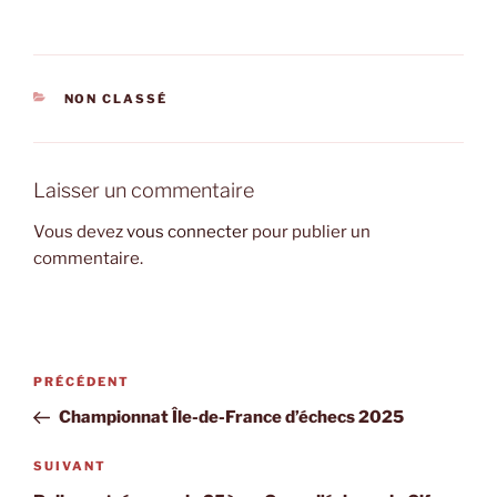
CATÉGORIES
NON CLASSÉ
Laisser un commentaire
Vous devez
vous connecter
pour publier un
commentaire.
Navigation
Article
PRÉCÉDENT
de
précédent
Championnat Île-de-France d’échecs 2025
l’article
Article
SUIVANT
suivant