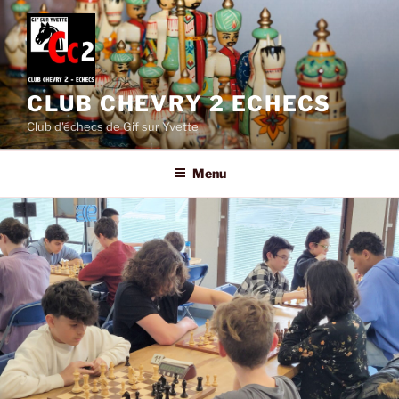
Aller
au
contenu
principal
CLUB CHEVRY 2 ECHECS
Club d'échecs de Gif sur Yvette
Menu