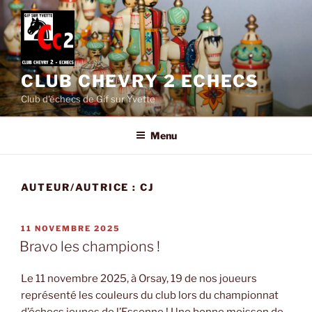
Aller
au
contenu
principal
CLUB CHEVRY 2 ECHECS
Club d'échecs de Gif sur Yvette
Menu
AUTEUR/AUTRICE :
CJ
PUBLIÉ
11 NOVEMBRE 2025
LE
Bravo les champions !
Le 11 novembre 2025, à Orsay, 19 de nos joueurs
représenté les couleurs du club lors du championnat
d’échecs jeunes de l’Essonne ! Une bonne moisson de