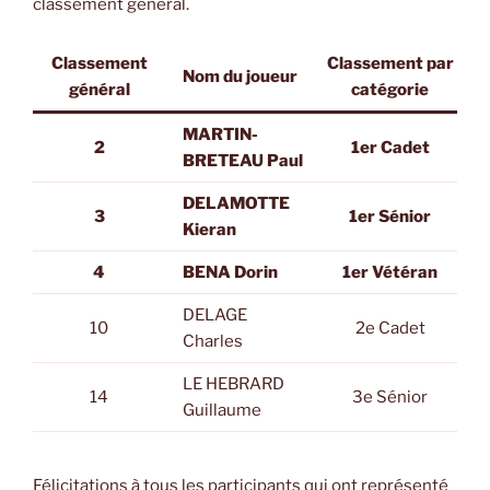
classement général.
Classement
Classement par
Nom du joueur
général
catégorie
MARTIN-
2
1er Cadet
BRETEAU Paul
DELAMOTTE
3
1er Sénior
Kieran
4
BENA Dorin
1er Vétéran
DELAGE
10
2e Cadet
Charles
LE HEBRARD
14
3e Sénior
Guillaume
Félicitations à tous les participants qui ont représenté