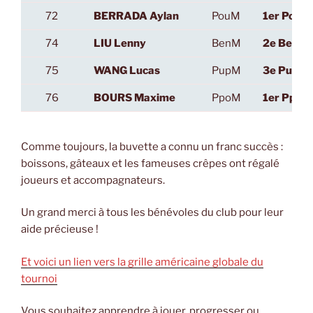
72
BERRADA Aylan
PouM
1er PouM
74
LIU Lenny
BenM
2e BenM
75
WANG Lucas
PupM
3e PupM
76
BOURS Maxime
PpoM
1er PpoM
Comme toujours, la buvette a connu un franc succès :
boissons, gâteaux et les fameuses crêpes ont régalé
joueurs et accompagnateurs.
Un grand merci à tous les bénévoles du club pour leur
aide précieuse !
Et voici un lien vers la grille américaine globale du
tournoi
Vous souhaitez apprendre à jouer, progresser ou