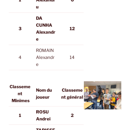
1
Alexandr
6
u
DA
CUNHA
3
12
Alexandr
e
ROMAIN
4
Alexandr
14
e
Classeme
Nom du
Classeme
nt
joueur
nt général
Minimes
ROSU
1
2
Andrei