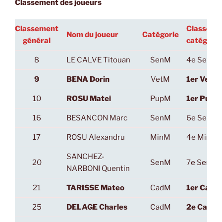
Classement des joueurs
Classement
Classeme
Nom du joueur
Catégorie
général
catégorie
8
LE CALVE Titouan
SenM
4e SenM
9
BENA Dorin
VetM
1er VetM
10
ROSU Matei
PupM
1er PupM
16
BESANCON Marc
SenM
6e SenM
17
ROSU Alexandru
MinM
4e MinM
SANCHEZ-
20
SenM
7e SenM
NARBONI Quentin
21
TARISSE Mateo
CadM
1er CadM
25
DELAGE Charles
CadM
2e CadM