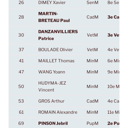
26
DIMEY Xavier
SenM
8e SenM
MARTIN-
28
CadM
3e CadM
BRETEAU Paul
DANZANVILLIERS
30
VetM
3e VetM
Patrice
37
BOULADE Olivier
VetM
4e VetM
41
MAILLET Thomas
MinM
6e MinM
47
WANG Yoann
MinM
9e MinM
HUDYMA-JEZ
50
MinM
10e MinM
Vincent
53
GROS Arthur
CadM
4e CadM
61
ROMAIN Alexandre
MinM
11e MinM
69
PINSON Jebril
PupM
2e PupM