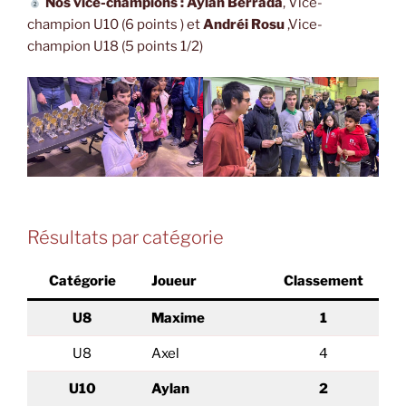
Nos vice-champions :
Aylan Berrada
, Vice-
champion U10 (6 points ) et
Andréi Rosu
,Vice-
champion U18 (5 points 1/2)
Résultats par catégorie
Catégorie
Joueur
Classement
U8
Maxime
1
U8
Axel
4
U10
Aylan
2