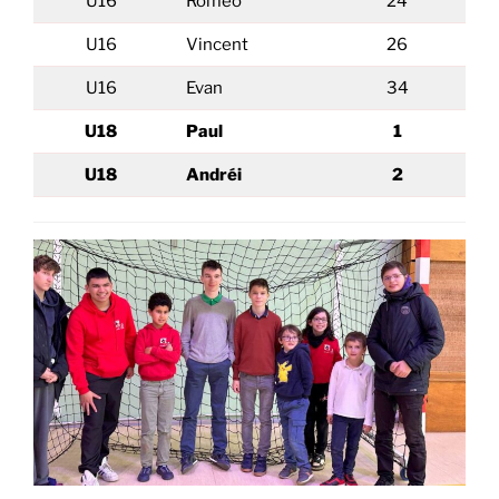
U16
Roméo
24
U16
Vincent
26
U16
Evan
34
U18
Paul
1
U18
Andréi
2