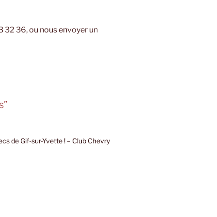
 32 36, ou nous envoyer un
s”
cs de Gif-sur-Yvette ! – Club Chevry