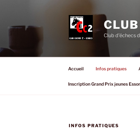
Aller
au
contenu
CLUB
principal
Club d'échecs d
Accueil
Infos pratiques
Inscription Grand Prix jeunes Esso
INFOS PRATIQUES