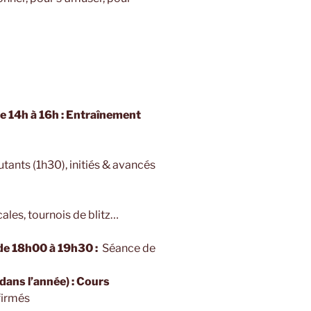
e 14h à 16h :
Entraînement
tants (1h30), initiés & avancés
ales, tournois de blitz…
 de 18h00 à 19h30 :
Séance de
ans l’année) :
Cours
firmés