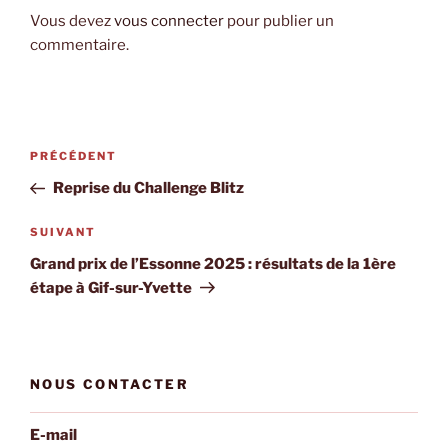
Vous devez
vous connecter
pour publier un
commentaire.
Navigation
Article
PRÉCÉDENT
de
précédent
Reprise du Challenge Blitz
l’article
Article
SUIVANT
suivant
Grand prix de l’Essonne 2025 : résultats de la 1ère
étape à Gif-sur-Yvette
NOUS CONTACTER
E-mail