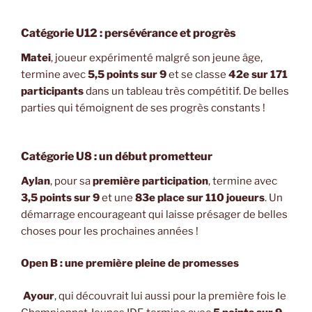
Catégorie U12 : persévérance et progrès
Matei
, joueur expérimenté malgré son jeune âge,
termine avec
5,5 points sur 9
et se classe
42e sur 171
participants
dans un tableau très compétitif. De belles
parties qui témoignent de ses progrès constants !
Catégorie U8 : un début prometteur
Aylan
, pour sa
première participation
, termine avec
3,5 points sur 9
et une
83e place sur 110 joueurs
. Un
démarrage encourageant qui laisse présager de belles
choses pour les prochaines années !
Open B : une première pleine de promesses
Ayour
, qui découvrait lui aussi pour la première fois le