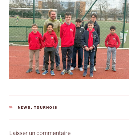
CATÉGORIES
NEWS
,
TOURNOIS
Laisser un commentaire