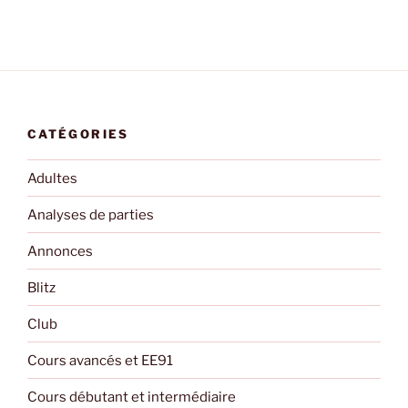
CATÉGORIES
Adultes
Analyses de parties
Annonces
Blitz
Club
Cours avancés et EE91
Cours débutant et intermédiaire