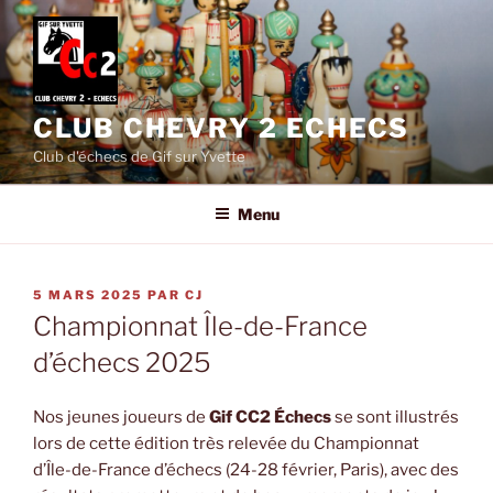
Aller
au
contenu
principal
CLUB CHEVRY 2 ECHECS
Club d'échecs de Gif sur Yvette
Menu
PUBLIÉ
5 MARS 2025
PAR
CJ
LE
Championnat Île-de-France
d’échecs 2025
Nos jeunes joueurs de
Gif CC2 Échecs
se sont illustrés
lors de cette édition très relevée du Championnat
d’Île-de-France d’échecs (24-28 février, Paris), avec des