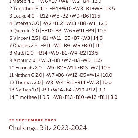
1 Matéo 4.5 | +W6 =B7 +W8 +W2 +B4 | 12.0
2 Timothee S 4.0 | +B4 +W10 +W3 -B1 +W8 | 13.5
3 Louka 4.0 | +B12 +W5 -B2 +W9 +B6 | 11.5
4 Esteban 3.0 | -W2 +B12 +W13 +B8 -W1 | 12.5
5 Quentin 3.0 | +B10 -B3 -W6 +W11 +B9 | 10.5
6 Vincent 2.5 | -B1 =W11 +B5 +B7 -W3 | 14.0
7 Charles 2.5 | +B11 =W1 -B9 -W6 +B10 | 11.0
8 Matéi 2.0 | +B14 +W9 -B1 -W4 -B2 | 13.5
9 Arthur 2.0 | +W13 -B8 +W7 -B3 -W5 | 11.5
10 François 2.0 | -W5 -B2 +W14 +B13 -W7 | 10.5
11 Nathan C 2.0 | -W7 =B6 +W12 -B5 =W14 | 10.0
12 Thomas 2.0 | -W3 -W4 -B11 +B14 +W13 | 10.0
13 Nathan 1.0 | -B9 +W14 -B4 -W10 -B12 | 9.0
14 Timothee H 0.5 | -W8 -B13 -B10 -W12 =B11 | 8.0
PUBLIÉ
23 SEPTEMBRE 2023
LE
Challenge Blitz 2023-2024