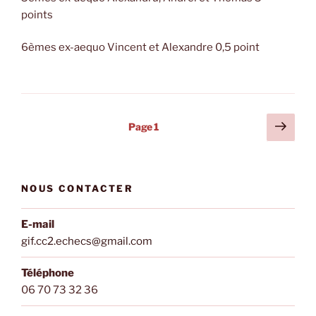
points
6èmes ex-aequo Vincent et Alexandre 0,5 point
Pagination
Page
Page
1
suiv
des
publications
NOUS CONTACTER
E-mail
gif.cc2.echecs@gmail.com
Téléphone
06 70 73 32 36