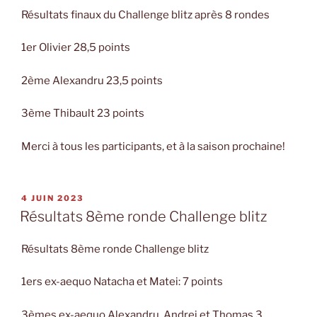
Résultats finaux du Challenge blitz après 8 rondes
1er Olivier 28,5 points
2ème Alexandru 23,5 points
3ème Thibault 23 points
Merci à tous les participants, et à la saison prochaine!
PUBLIÉ
4 JUIN 2023
LE
Résultats 8ème ronde Challenge blitz
Résultats 8ème ronde Challenge blitz
1ers ex-aequo Natacha et Matei: 7 points
3èmes ex-aequo Alexandru, Andrei et Thomas 3