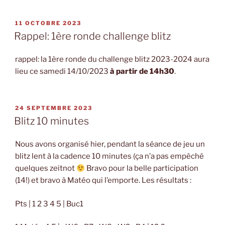
PUBLIÉ
11 OCTOBRE 2023
LE
Rappel: 1ère ronde challenge blitz
rappel: la 1ère ronde du challenge blitz 2023-2024 aura
lieu ce samedi 14/10/2023
à partir de 14h30
.
PUBLIÉ
24 SEPTEMBRE 2023
LE
Blitz 10 minutes
Nous avons organisé hier, pendant la séance de jeu un
blitz lent à la cadence 10 minutes (ça n’a pas empêché
quelques zeitnot
Bravo pour la belle participation
(14!) et bravo à Matéo qui l’emporte. Les résultats :
Pts | 1 2 3 4 5 | Buc1