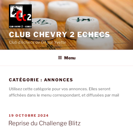
Aller
au
contenu
principal
CLUB CHEVRY 2 ECHECS
Club d'échecs de Gif sur Yvette
Menu
CATÉGORIE :
ANNONCES
Utilisez cette catégorie pour vos annonces. Elles seront
affichées dans le menu correspondant, et diffusées par mail
PUBLIÉ
19 OCTOBRE 2024
LE
Reprise du Challenge Blitz