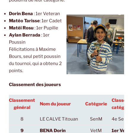
Dorin Bena
: 1er Veteran
Matéo Tarisse
: 1er Cadet
Matéi Rosu
: 1er Pupille
Aylan Berrada
: 1er
Poussin
Félicitations à Maxime
Bours, seul petit poussin
du tournoi, qui a obtenu 2
points.
Classement des joueurs
Classement
Classeme
Nom du joueur
Catégorie
général
catégorie
8
LE CALVE Titouan
SenM
4e SenM
9
BENA Dorin
VetM
1er VetM