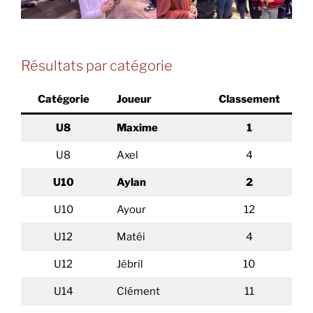
Résultats par catégorie
Catégorie
Joueur
Classement
U8
Maxime
1
U8
Axel
4
U10
Aylan
2
U10
Ayour
12
U12
Matéi
4
U12
Jébril
10
U14
Clément
11