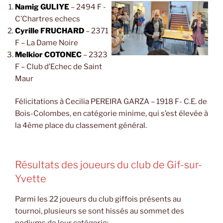
Namig GULIYE
– 2494 F -
C’Chartres echecs
Cyrille FRUCHARD
– 2371
F – La Dame Noire
Melkior COTONEC
– 2323
F – Club d’Echec de Saint
Maur
Félicitations à
Cecilia PEREIRA GARZA – 1918 F- C.E. de
Bois-Colombes, en catégorie minime, qui s’est élevée à
la 4ème place du classement général.
Résultats des joueurs du club de Gif-sur-
Yvette
Parmi les 22 joueurs du club giffois présents au
tournoi, plusieurs se sont hissés au sommet des
podiums de leur catégorie: