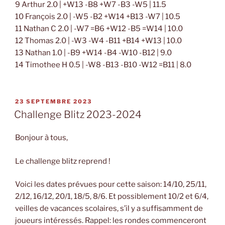
9 Arthur 2.0 | +W13 -B8 +W7 -B3 -W5 | 11.5
10 François 2.0 | -W5 -B2 +W14 +B13 -W7 | 10.5
11 Nathan C 2.0 | -W7 =B6 +W12 -B5 =W14 | 10.0
12 Thomas 2.0 | -W3 -W4 -B11 +B14 +W13 | 10.0
13 Nathan 1.0 | -B9 +W14 -B4 -W10 -B12 | 9.0
14 Timothee H 0.5 | -W8 -B13 -B10 -W12 =B11 | 8.0
PUBLIÉ
23 SEPTEMBRE 2023
LE
Challenge Blitz 2023-2024
Bonjour à tous,
Le challenge blitz reprend !
Voici les dates prévues pour cette saison: 14/10, 25/11,
2/12, 16/12, 20/1, 18/5, 8/6. Et possiblement 10/2 et 6/4,
veilles de vacances scolaires, s’il y a suffisamment de
joueurs intéressés. Rappel: les rondes commenceront