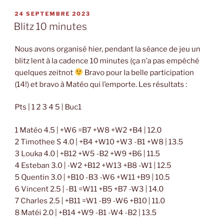
PUBLIÉ
24 SEPTEMBRE 2023
LE
Blitz 10 minutes
Nous avons organisé hier, pendant la séance de jeu un
blitz lent à la cadence 10 minutes (ça n’a pas empêché
quelques zeitnot
Bravo pour la belle participation
(14!) et bravo à Matéo qui l’emporte. Les résultats :
Pts | 1 2 3 4 5 | Buc1
1 Matéo 4.5 | +W6 =B7 +W8 +W2 +B4 | 12.0
2 Timothee S 4.0 | +B4 +W10 +W3 -B1 +W8 | 13.5
3 Louka 4.0 | +B12 +W5 -B2 +W9 +B6 | 11.5
4 Esteban 3.0 | -W2 +B12 +W13 +B8 -W1 | 12.5
5 Quentin 3.0 | +B10 -B3 -W6 +W11 +B9 | 10.5
6 Vincent 2.5 | -B1 =W11 +B5 +B7 -W3 | 14.0
7 Charles 2.5 | +B11 =W1 -B9 -W6 +B10 | 11.0
8 Matéi 2.0 | +B14 +W9 -B1 -W4 -B2 | 13.5