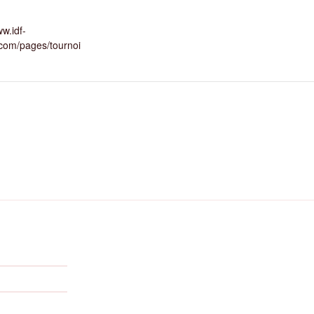
ww.idf-
com/pages/tournoi