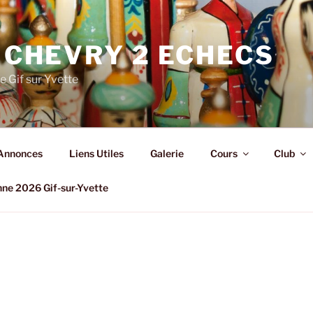
 CHEVRY 2 ECHECS
e Gif sur Yvette
Annonces
Liens Utiles
Galerie
Cours
Club
nne 2026 Gif-sur-Yvette