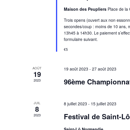
n
z
h
u
Maison des Peupliers
Place de la 
a
e
n
Trois opens (ouvert aux non essonn
v
r
e
secondes/coup : moins de 10 ans, m
c
d
i
13h45 à 14h30. Le paiement s’effectue
h
a
formulaire suivant.
g
e
t
r
e
€5
a
É
.
t
v
AOÛT
19 août 2023
-
27 août 2023
è
19
i
n
96ème Championnat
2023
o
e
m
n
e
JUIL
8 juillet 2023
-
15 juillet 2023
d
n
8
t
Festival de Saint-Lô
e
2023
s
v
p
Saint-Lô Normandie