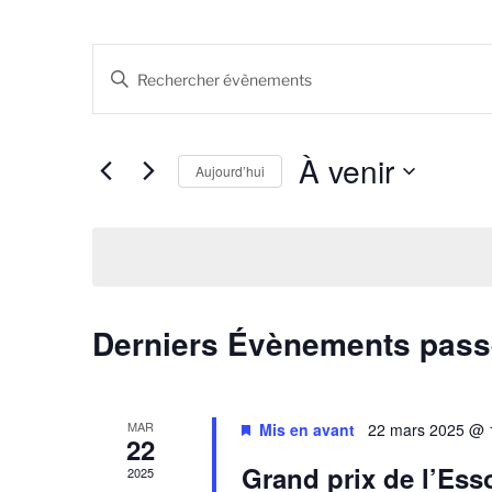
R
S
e
a
i
c
s
À venir
Aujourd’hui
h
i
r
S
e
m
é
r
o
l
t
e
c
-
c
Derniers Évènements pas
h
c
t
l
i
e
é
o
e
.
n
MAR
Mis en avant
22 mars 2025 @ 
R
22
n
t
e
e
Grand prix de l’Ess
2025
c