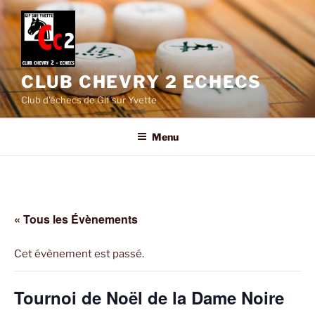
Aller
au
contenu
principal
CLUB CHEVRY 2 ECHECS
Club d'échecs de Gif sur Yvette
Menu
« Tous les Évènements
Cet évènement est passé.
Tournoi de Noël de la Dame Noire