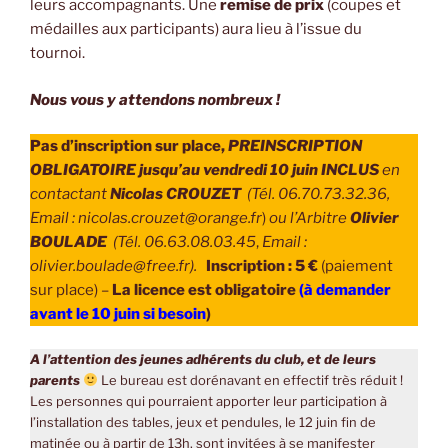
leurs accompagnants. Une
remise de prix
(coupes et
médailles aux participants) aura lieu à l’issue du
tournoi.
Nous vous y attendons nombreux !
Pas d’inscription sur place,
PREINSCRIPTION
OBLIGATOIRE jusqu’au vendredi 10 juin INCLUS
en
contactant
Nicolas CROUZET
(Tél. 06.70.73.32.36,
Email : nicolas.crouzet@orange.fr
)
ou l’Arbitre
Olivier
BOULADE
(Tél. 06.63.08.03.45
,
Email :
olivier.boulade@free.fr).
Inscription : 5 €
(paiement
sur place) –
La licence est obligatoire
(à demander
avant le 10 juin si besoin
)
A l’attention des jeunes adhérents du club, et de leurs
parents
Le bureau est dorénavant en effectif très réduit !
Les personnes qui pourraient apporter leur participation à
l’installation des tables, jeux et pendules, le 12 juin fin de
matinée ou à partir de 13h, sont invitées à se manifester