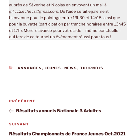
auprès de Séverine et Nicolas en envoyant un mail à
gif.cc2.echecs@gmail.com
. De l’aide serait également
bienvenue pour le pointage entre 13h30 et 14h15, ainsi que
pour la buvette (participation par tranche horaires entre 13h45
et 17h). Merci d’avance pour votre aide – même ponctuelle –
qui fera de ce tournoi un évènement réussi pour tous !
CATÉGORIES
ANNONCES
,
JEUNES
,
NEWS
,
TOURNOIS
Navigation
Article
PRÉCÉDENT
de
précédent
Résultats annuels Nationale 3 Adultes
l’article
Article
SUIVANT
suivant
Résultats Championnats de France Jeunes Oct.2021