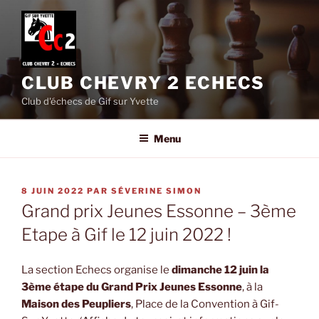
Aller
au
contenu
principal
CLUB CHEVRY 2 ECHECS
Club d'échecs de Gif sur Yvette
Menu
PUBLIÉ
8 JUIN 2022
PAR
SÉVERINE SIMON
LE
Grand prix Jeunes Essonne – 3ème
Etape à Gif le 12 juin 2022 !
La section Echecs organise le
dimanche 12 juin la
3ème étape du Grand Prix Jeunes Essonne
, à la
Maison des Peupliers
, Place de la Convention à Gif-