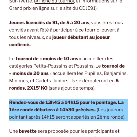
Sur-Yvette. (
Affiche du tournoi
, et informations sur le
Grand prix en ligne sur le site du
CDJE91
).
Jeunes licenciés du 91, de 5 à 20 ans
, vous êtes tous
conviés avant l’été à participer à ce tournoi ouvert à
tous les niveaux, du
joueur débutant au joueur
confirmé.
Le
tournoi de « moins de 10 ans »
accueillera les
catégories Petits-Poussins et Poussins. Le
tournoi de
« moins de 20 ans
» accueillera les Pupilles, Benjamins,
Minimes, et Cadets-Juniors. Ils se dérouleront en
5
rondes, 2X15′ KO
(sans ajout de temps).
Rendez-vous de 13h45 à 14h15 pour le pointage. La
1ère ronde débutera à 14h30 précises.
(Les joueurs
pointant après 14h15 seront appariés en 2ème ronde).
Une
buvette
sera proposée pour les participants et