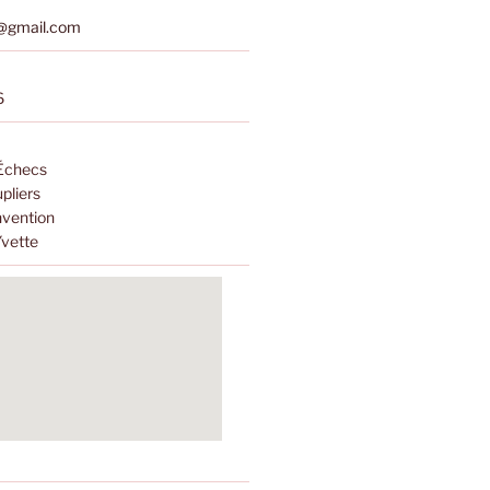
s@gmail.com
6
 Échecs
pliers
nvention
Yvette