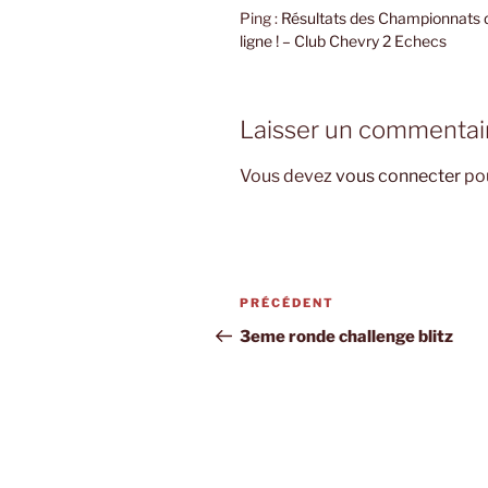
Ping :
Résultats des Championnats d
ligne ! – Club Chevry 2 Echecs
Laisser un commentai
Vous devez
vous connecter
pou
Navigation
Article
PRÉCÉDENT
de
précédent
3eme ronde challenge blitz
l’article