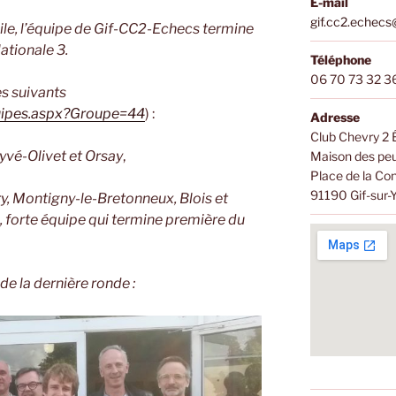
E-mail
gif.cc2.echec
cile, l’équipe de Gif-CC2-Echecs termine
ationale 3.
Téléphone
06 70 73 32 3
es suivants
quipes.aspx?Groupe=44
) :
Adresse
Club Chevry 2
yvé-Olivet et Orsay
,
Maison des peu
Place de la Co
91190 Gif-sur-
y, Montigny-le-Bretonneux, Blois et
, forte équipe qui termine première du
de la dernière ronde :