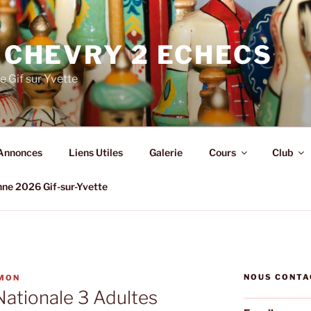
 CHEVRY 2 ECHECS
e Gif sur Yvette
Annonces
Liens Utiles
Galerie
Cours
Club
nne 2026 Gif-sur-Yvette
NOUS CONTA
IMON
Nationale 3 Adultes