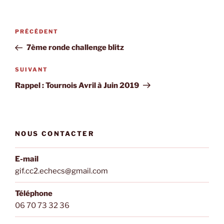
Navigation
Article
PRÉCÉDENT
de
précédent
7ème ronde challenge blitz
l’article
Article
SUIVANT
suivant
Rappel : Tournois Avril à Juin 2019
NOUS CONTACTER
E-mail
gif.cc2.echecs@gmail.com
Téléphone
06 70 73 32 36