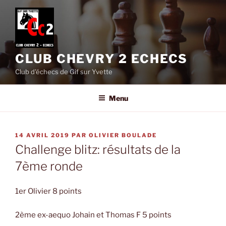
Aller
au
contenu
principal
CLUB CHEVRY 2 ECHECS
Club d'échecs de Gif sur Yvette
Menu
PUBLIÉ
14 AVRIL 2019
PAR
OLIVIER BOULADE
LE
Challenge blitz: résultats de la
7ème ronde
1er Olivier 8 points
2ème ex-aequo Johain et Thomas F 5 points