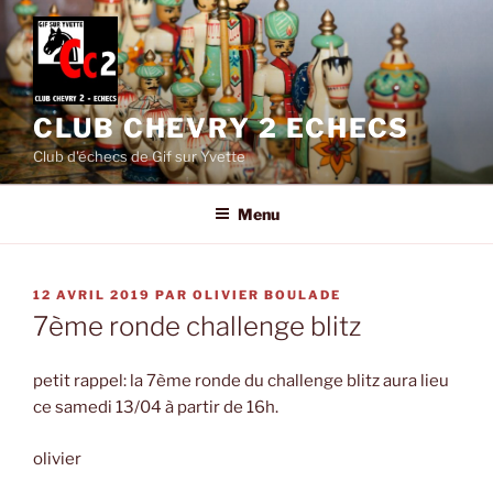
Aller
au
contenu
principal
CLUB CHEVRY 2 ECHECS
Club d'échecs de Gif sur Yvette
Menu
PUBLIÉ
12 AVRIL 2019
PAR
OLIVIER BOULADE
LE
7ème ronde challenge blitz
petit rappel: la 7ème ronde du challenge blitz aura lieu
ce samedi 13/04 à partir de 16h.
olivier