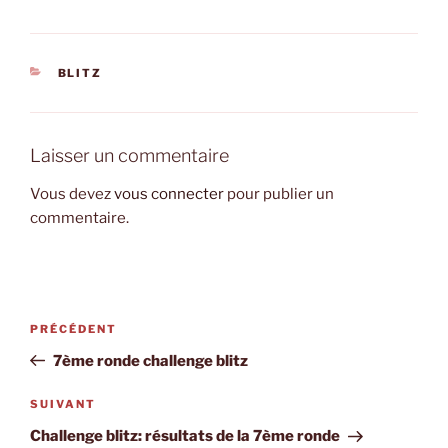
CATÉGORIES
BLITZ
Laisser un commentaire
Vous devez
vous connecter
pour publier un
commentaire.
Navigation
Article
PRÉCÉDENT
de
précédent
7ème ronde challenge blitz
l’article
Article
SUIVANT
suivant
Challenge blitz: résultats de la 7ème ronde