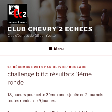
Aller
au
contenu
principal
CLUB CHEVRY 2 ECHECS
Club d'échecs de Gif sur Yvette
Menu
PUBLIÉ
15 DÉCEMBRE 2018
PAR
OLIVIER BOULADE
LE
challenge blitz: résultats 3ème
ronde
18 joueurs pour cette 3ème ronde, jouée en 2 tournois
toutes rondes de 9 joueurs.