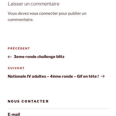
Laisser un commentaire
Vous devez
vous connecter
pour publier un
commentaire.
Navigation
Article
PRÉCÉDENT
de
précédent
3eme ronde challenge blitz
l’article
Article
SUIVANT
suivant
Nationale IV adultes – 4ème ronde – Gif en tête !
NOUS CONTACTER
E-mail