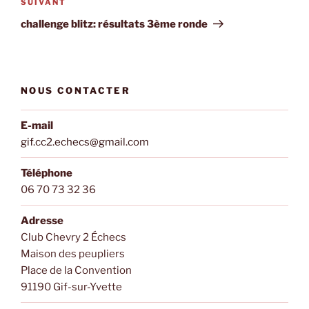
Article
SUIVANT
suivant
challenge blitz: résultats 3ème ronde
NOUS CONTACTER
E-mail
gif.cc2.echecs@gmail.com
Téléphone
06 70 73 32 36
Adresse
Club Chevry 2 Échecs
Maison des peupliers
Place de la Convention
91190 Gif-sur-Yvette