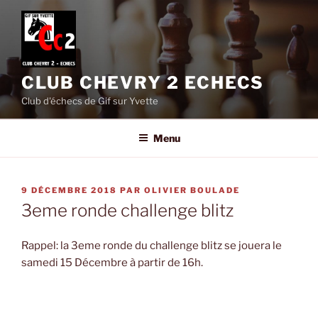
Aller
au
contenu
principal
CLUB CHEVRY 2 ECHECS
Club d'échecs de Gif sur Yvette
Menu
PUBLIÉ
9 DÉCEMBRE 2018
PAR
OLIVIER BOULADE
LE
3eme ronde challenge blitz
Rappel: la 3eme ronde du challenge blitz se jouera le
samedi 15 Décembre à partir de 16h.