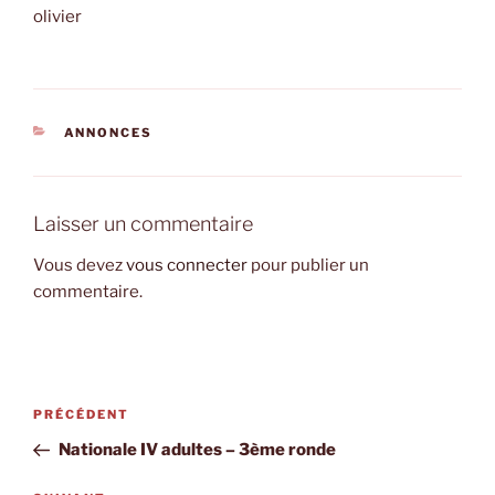
olivier
CATÉGORIES
ANNONCES
Laisser un commentaire
Vous devez
vous connecter
pour publier un
commentaire.
Navigation
Article
PRÉCÉDENT
de
précédent
Nationale IV adultes – 3ème ronde
l’article