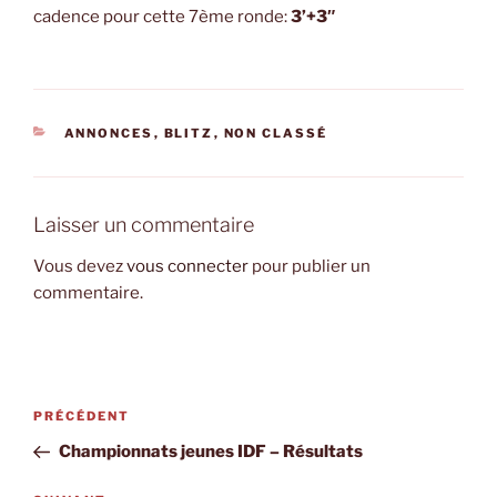
cadence pour cette 7ème ronde:
3’+3″
CATÉGORIES
ANNONCES
,
BLITZ
,
NON CLASSÉ
Laisser un commentaire
Vous devez
vous connecter
pour publier un
commentaire.
Navigation
Article
PRÉCÉDENT
de
précédent
Championnats jeunes IDF – Résultats
l’article