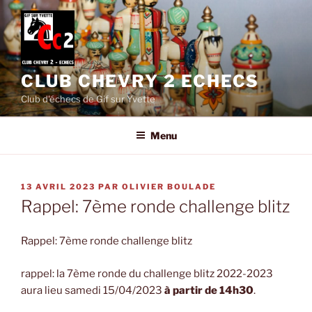
Aller
au
contenu
principal
CLUB CHEVRY 2 ECHECS
Club d'échecs de Gif sur Yvette
Menu
PUBLIÉ
13 AVRIL 2023
PAR
OLIVIER BOULADE
LE
Rappel: 7ème ronde challenge blitz
Rappel: 7ème ronde challenge blitz
rappel: la 7ème ronde du challenge blitz 2022-2023
aura lieu samedi 15/04/2023
à partir de 14h30
.