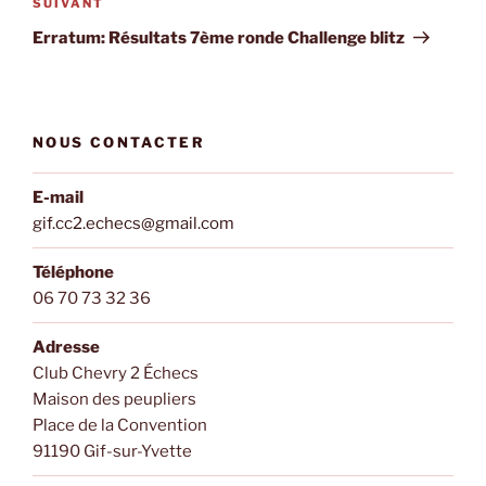
Article
SUIVANT
suivant
Erratum: Résultats 7ème ronde Challenge blitz
NOUS CONTACTER
E-mail
gif.cc2.echecs@gmail.com
Téléphone
06 70 73 32 36
Adresse
Club Chevry 2 Échecs
Maison des peupliers
Place de la Convention
91190 Gif-sur-Yvette