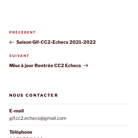
Navigation
Article
PRÉCÉDENT
de
précédent
Saison Gif-CC2-Echecs 2021-2022
l’article
Article
SUIVANT
suivant
Mise à jour Rentrée CC2 Echecs
NOUS CONTACTER
E-mail
gif.cc2.echecs@gmail.com
Téléphone