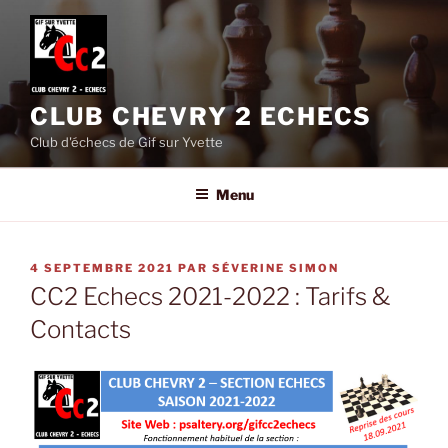
Aller
au
contenu
principal
CLUB CHEVRY 2 ECHECS
Club d'échecs de Gif sur Yvette
Menu
PUBLIÉ
4 SEPTEMBRE 2021
PAR
SÉVERINE SIMON
LE
CC2 Echecs 2021-2022 : Tarifs &
Contacts