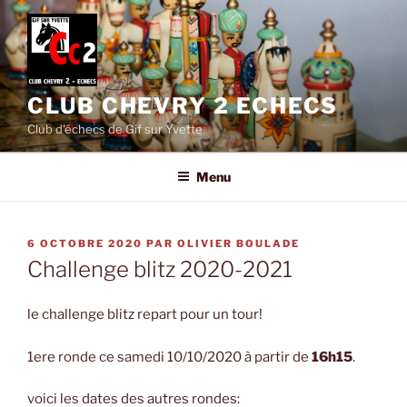
Aller
au
contenu
principal
CLUB CHEVRY 2 ECHECS
Club d'échecs de Gif sur Yvette
Menu
PUBLIÉ
6 OCTOBRE 2020
PAR
OLIVIER BOULADE
LE
Challenge blitz 2020-2021
le challenge blitz repart pour un tour!
1ere ronde ce samedi 10/10/2020 à partir de
16h15
.
voici les dates des autres rondes: