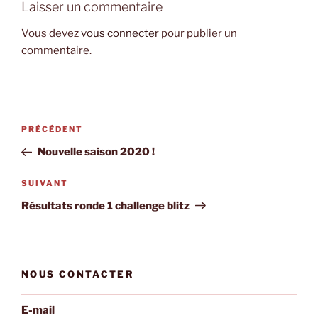
Laisser un commentaire
Vous devez
vous connecter
pour publier un
commentaire.
Navigation
Article
PRÉCÉDENT
de
précédent
Nouvelle saison 2020 !
l’article
Article
SUIVANT
suivant
Résultats ronde 1 challenge blitz
NOUS CONTACTER
E-mail