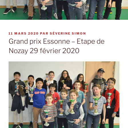
PUBLIÉ
11 MARS 2020
PAR
SÉVERINE SIMON
LE
Grand prix Essonne – Etape de
Nozay 29 février 2020