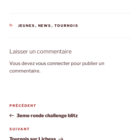
CATÉGORIES
JEUNES
,
NEWS
,
TOURNOIS
Laisser un commentaire
Vous devez
vous connecter
pour publier un
commentaire.
Navigation
Article
PRÉCÉDENT
de
précédent
3eme ronde challenge blitz
l’article
Article
SUIVANT
suivant
Tournois sur Lichess