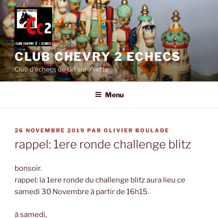
Aller
au
contenu
principal
CLUB CHEVRY 2 ECHECS
Club d'échecs de Gif sur Yvette
Menu
PUBLIÉ
26 NOVEMBRE 2019
PAR
OLIVIER BOULADE
LE
rappel: 1ere ronde challenge blitz
bonsoir.
rappel: la 1ere ronde du challenge blitz aura lieu ce
samedi 30 Novembre à partir de 16h15.
à samedi,