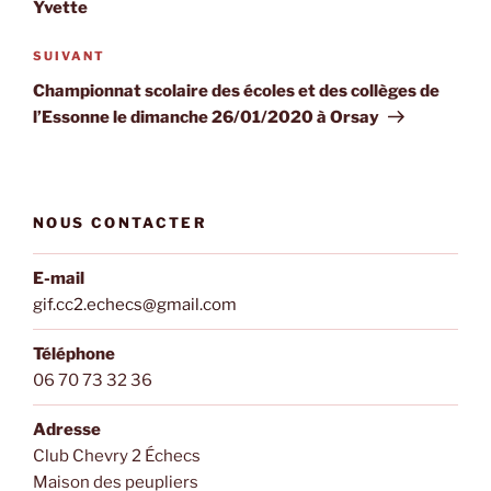
Yvette
Article
SUIVANT
suivant
Championnat scolaire des écoles et des collèges de
l’Essonne le dimanche 26/01/2020 à Orsay
NOUS CONTACTER
E-mail
gif.cc2.echecs@gmail.com
Téléphone
06 70 73 32 36
Adresse
Club Chevry 2 Échecs
Maison des peupliers