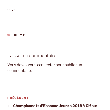
olivier
CATÉGORIES
BLITZ
Laisser un commentaire
Vous devez
vous connecter
pour publier un
commentaire.
Navigation
Article
PRÉCÉDENT
de
précédent
Championnats d’Essonne Jeunes 2019 à Gif sur
l’article