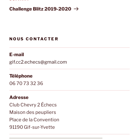
suivant
Challenge Blitz 2019-2020
NOUS CONTACTER
E-mail
gif.cc2.echecs@gmail.com
Téléphone
06 70 73 32 36
Adresse
Club Chevry 2 Échecs
Maison des peupliers
Place de la Convention
91190 Gif-sur-Yvette