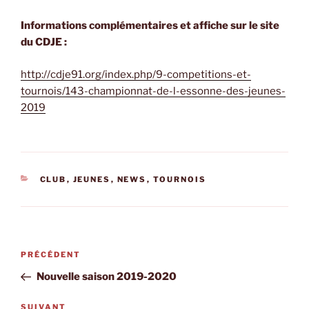
Informations complémentaires et affiche sur le site
du CDJE :
http://cdje91.org/index.php/9-competitions-et-
tournois/143-championnat-de-l-essonne-des-jeunes-
2019
CATÉGORIES
CLUB
,
JEUNES
,
NEWS
,
TOURNOIS
Navigation
Article
PRÉCÉDENT
de
précédent
Nouvelle saison 2019-2020
l’article
Article
SUIVANT