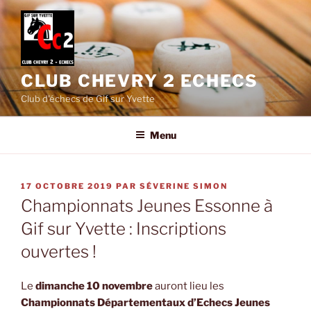
Aller
au
contenu
principal
CLUB CHEVRY 2 ECHECS
Club d'échecs de Gif sur Yvette
Menu
PUBLIÉ
17 OCTOBRE 2019
PAR
SÉVERINE SIMON
LE
Championnats Jeunes Essonne à
Gif sur Yvette : Inscriptions
ouvertes !
Le
dimanche 10 novembre
auront lieu les
Championnats Départementaux d’Echecs Jeunes