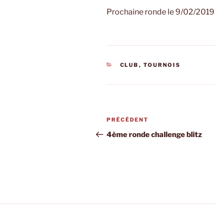
Prochaine ronde le 9/02/2019
CATÉGORIES
CLUB
,
TOURNOIS
Navigation
Article
PRÉCÉDENT
de
précédent
4ème ronde challenge blitz
l’article