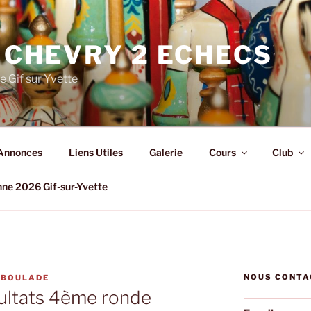
 CHEVRY 2 ECHECS
e Gif sur Yvette
Annonces
Liens Utiles
Galerie
Cours
Club
nne 2026 Gif-sur-Yvette
NOUS CONTA
 BOULADE
ésultats 4ème ronde