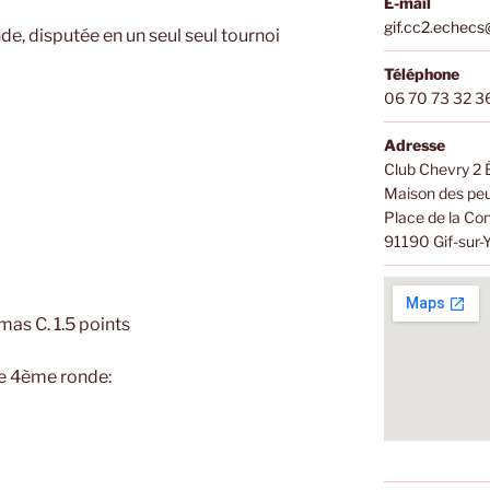
E-mail
gif.cc2.echec
e, disputée en un seul seul tournoi
Téléphone
06 70 73 32 3
Adresse
Club Chevry 2
Maison des peu
Place de la Co
91190 Gif-sur-
as C. 1.5 points
e 4ème ronde: