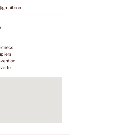
s@gmail.com
6
 Échecs
pliers
nvention
Yvette