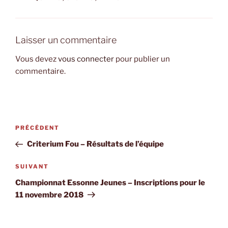
Laisser un commentaire
Vous devez
vous connecter
pour publier un
commentaire.
Navigation
Article
PRÉCÉDENT
de
précédent
Criterium Fou – Résultats de l’équipe
l’article
Article
SUIVANT
suivant
Championnat Essonne Jeunes – Inscriptions pour le
11 novembre 2018