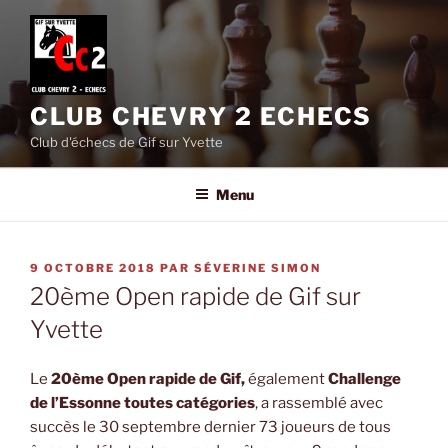
Aller
au
contenu
principal
CLUB CHEVRY 2 ECHECS
Club d'échecs de Gif sur Yvette
Menu
PUBLIÉ
9 OCTOBRE 2018
PAR
SÉVERINE SIMON
LE
20ème Open rapide de Gif sur
Yvette
Le
20ème Open rapide de Gif,
également
Challenge
de l’Essonne toutes catégories
, a rassemblé avec
succès le 30 septembre dernier 73 joueurs de tous