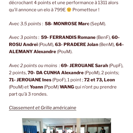
décrochant 4 points et une performance à 1311 alors
qu’il annonce un elo à 799E
Prometteur !
Avec 3.5 points
:
58- MONROSE Marc
(SepM).
Avec 3 points
:
59- FERRANDIS Romane
(BenF),
60-
ROSU Andrei
(PouM),
63- PRADERE Jolan
(BenM),
64-
ALEMANY Alexandre
(PouM).
Avec 2 points ou moins :
69- JEROUANE Sarah
(PupF),
2 points,
70- DA CUNHA Alexandre
(PpoM), 2 points;
71- JEROUANE Ines
(PpoF), 1 point ;
72 et 73, Leon
(PouM) et
Yoann
(PpoM)
WANG
qui n’ont pu prendre
part qu’à 3 rondes.
Classement et Grille américaine