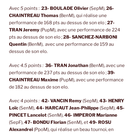
Avec 5 points
:
23- BOULADE Olivier
(SepM),
26-
CHAINTREAU Thomas
(BenM), qui réalise une
performance de 168 pts au dessus de son elo ;
27-
TRAN Jeremy
(PupM), avec une performance de 224
pts au dessus de son elo ;
28- SANCHEZ-NARBONI
Quentin
(BenM), avec une performance de 159 au
dessus de son elo.
Avec 4.5 points :
36- TRAN Jonathan
(BenM), avec une
performance de 237 pts au dessus de son elo ;
39-
CHAINTREAU Maxime
(PupM), avec une performance
de 182 au dessus de son elo.
Avec 4 points :
42- VANCIN Remy
(SepM),
43- HENRY
Loïc
(SenM),
44- HARCAUT Jean-Philippe
(SepM),
45-
PINCET Lancelot
(SenM),
46- IMPEROR Marianne
(SepF),
47- BONDU Florian
(SenM), et
49- ROSU
Alexandrei
(PpoM), qui réalise un beau tournoi, en