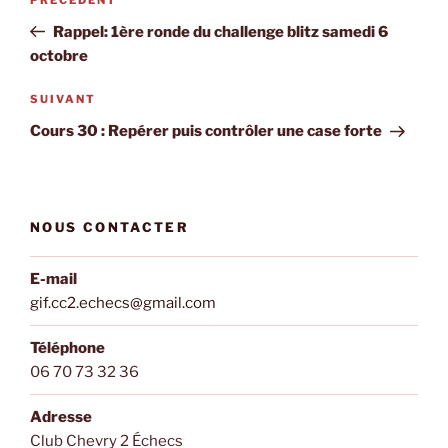
Article
de
précédent
Rappel: 1ère ronde du challenge blitz samedi 6
l’article
octobre
Article
SUIVANT
suivant
Cours 30 : Repérer puis contrôler une case forte
NOUS CONTACTER
E-mail
gif.cc2.echecs@gmail.com
Téléphone
06 70 73 32 36
Adresse
Club Chevry 2 Échecs