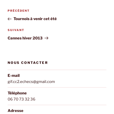
Navigation
Article
PRÉCÉDENT
de
précédent
Tournois à venir cet été
l’article
Article
SUIVANT
suivant
Cannes hiver 2013
NOUS CONTACTER
E-mail
gif.cc2.echecs@gmail.com
Téléphone
06 70 73 32 36
Adresse