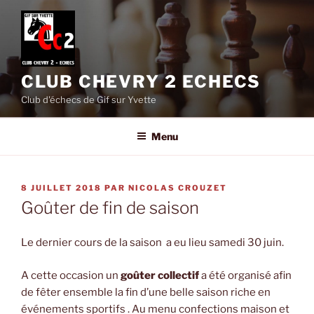
Aller
au
contenu
principal
CLUB CHEVRY 2 ECHECS
Club d'échecs de Gif sur Yvette
Menu
PUBLIÉ
8 JUILLET 2018
PAR
NICOLAS CROUZET
LE
Goûter de fin de saison
Le dernier cours de la saison a eu lieu samedi 30 juin.
A cette occasion un
goûter collectif
a été organisé afin
de fêter ensemble la fin d’une belle saison riche en
événements sportifs . Au menu confections maison et