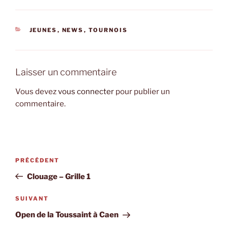
CATÉGORIES
JEUNES
,
NEWS
,
TOURNOIS
Laisser un commentaire
Vous devez
vous connecter
pour publier un
commentaire.
Navigation
Article
PRÉCÉDENT
de
précédent
Clouage – Grille 1
l’article
Article
SUIVANT
suivant
Open de la Toussaint à Caen