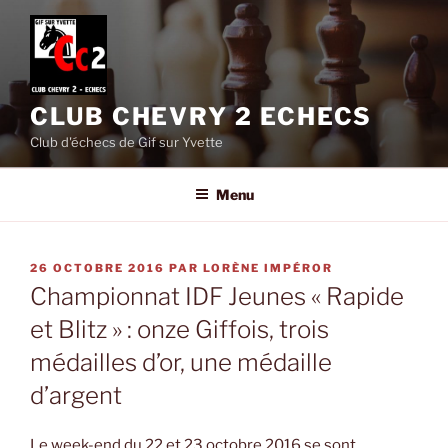
Aller
au
contenu
principal
CLUB CHEVRY 2 ECHECS
Club d'échecs de Gif sur Yvette
Menu
PUBLIÉ
26 OCTOBRE 2016
PAR
LORÈNE IMPÉROR
LE
Championnat IDF Jeunes « Rapide
et Blitz » : onze Giffois, trois
médailles d’or, une médaille
d’argent
Le week-end du 22 et 23 octobre 2016 se sont