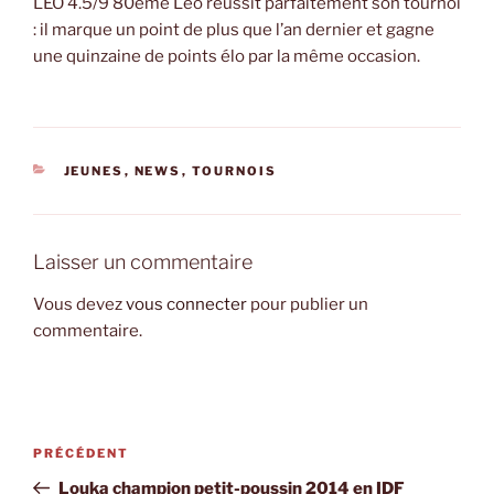
LEO 4.5/9 80ème Léo réussit parfaitement son tournoi
: il marque un point de plus que l’an dernier et gagne
une quinzaine de points élo par la même occasion.
CATÉGORIES
JEUNES
,
NEWS
,
TOURNOIS
Laisser un commentaire
Vous devez
vous connecter
pour publier un
commentaire.
Navigation
Article
PRÉCÉDENT
de
précédent
Louka champion petit-poussin 2014 en IDF