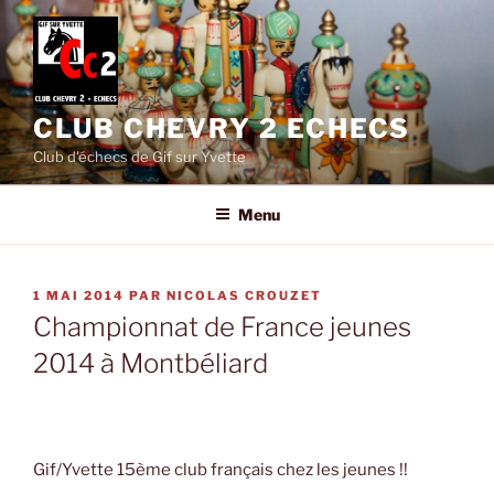
Aller
au
contenu
principal
CLUB CHEVRY 2 ECHECS
Club d'échecs de Gif sur Yvette
Menu
PUBLIÉ
1 MAI 2014
PAR
NICOLAS CROUZET
LE
Championnat de France jeunes
2014 à Montbéliard
Gif/Yvette 15ème club français chez les jeunes !!