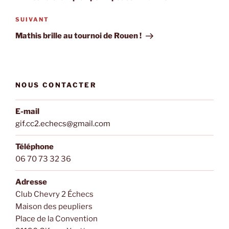
l’article
Article
SUIVANT
suivant
Mathis brille au tournoi de Rouen !
NOUS CONTACTER
E-mail
gif.cc2.echecs@gmail.com
Téléphone
06 70 73 32 36
Adresse
Club Chevry 2 Échecs
Maison des peupliers
Place de la Convention