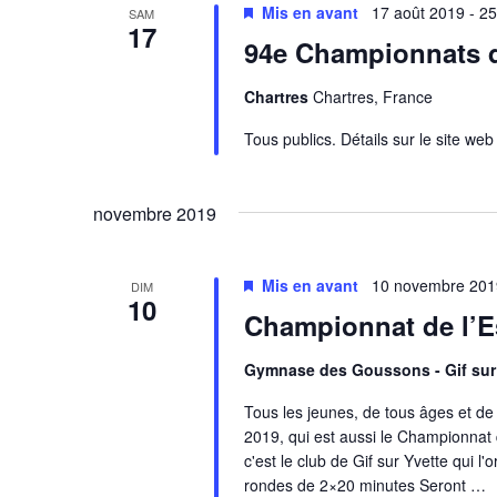
n
Mis en avant
17 août 2019
-
25
e
SAM
17
d
n
94e Championnats d
t
e
s
Chartres
Chartres, France
v
p
Tous publics. Détails sur le site we
a
u
r
e
m
novembre 2019
o
s
t
É
-
Mis en avant
10 novembre 201
DIM
10
c
Championnat de l’
v
l
è
é
Gymnase des Goussons - Gif sur
.
n
Tous les jeunes, de tous âges et de
2019, qui est aussi le Championnat q
e
c'est le club de Gif sur Yvette qui l
m
rondes de 2×20 minutes Seront
…