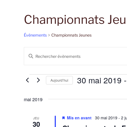
Championnats Jeu
Évènements
Championnats Jeunes
R
S
e
a
i
c
s
30 mai 2019
 -
Évènements
Aujourd’hui
h
i
r
S
e
m
é
mai 2019
r
o
l
t
e
c
-
c
Mis en avant
30 mai 2019
-
2 j
JEU
h
c
30
t