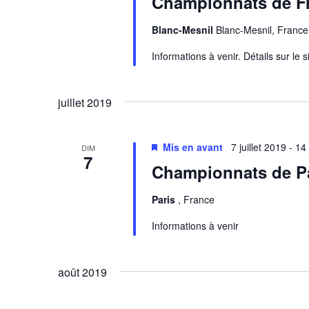
Championnats de Fra
l
i
e
é
o
Blanc-Mesnil
Blanc-Mesnil, France
e
.
n
R
Informations à venir. Détails sur le
n
t
e
e
n
c
z
juillet 2019
h
u
a
e
n
v
r
e
Mis en avant
7 juillet 2019
-
14 
DIM
c
d
7
i
Championnats de Pa
h
a
g
e
t
Paris
, France
r
e
a
É
.
Informations à venir
t
v
è
i
n
août 2019
o
e
m