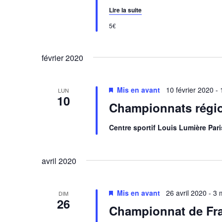
Lire la suite
e
5€
n
t
février 2020
s
Mis en avant
10 février 2020
-
LUN
10
Championnats régio
Centre sportif Louis Lumière Par
avril 2020
Mis en avant
26 avril 2020
-
3 
DIM
26
Championnat de Fra