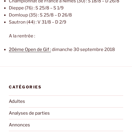
Championnat de France à Nîmes (30) : S 18/8 – D 26/8
Dieppe
(76) : S 25/8 – S 1/9
Domloup (35) : S 25/8 – D 26/8
Sautron (44) : V 31/8 – D 2/9
A la rentrée :
20ème Open de Gif :
dimanche 30 septembre 2018
CATÉGORIES
Adultes
Analyses de parties
Annonces