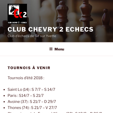
Aller
au
contenu
principal
CLUB CHEVRY 2 ECHECS
Club d'échecs de Gif sur Yvette
Menu
TOURNOIS À VENIR
Tournois d’été 2018 :
Saint Lo (14) : S 7/7 – S 14/7
Paris : S14/7 – S 21/7
Avoine (37) : S 21/7 – D 29/7
Thones (74) : S 21/7 – V 27/7